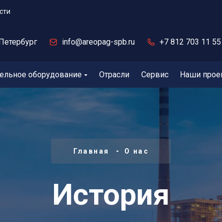
сти
Петербург
info@areopag-spb.ru
+7 812 703 11 55
ельное оборудование
Отрасли
Сервис
Наши прое
Главная
О нас
История