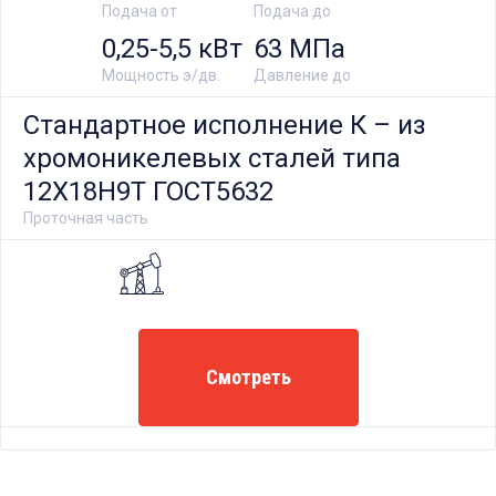
Подача от
Подача до
в дренаж, в специальную емкость для их сбора
0,25-5,5 кВт
63 МПа
или с возвратом утечек
Мощность э/дв.
Давление до
Стандартное исполнение К – из
хромоникелевых сталей типа
12Х18Н9Т ГОСТ5632
Проточная часть
Смотреть