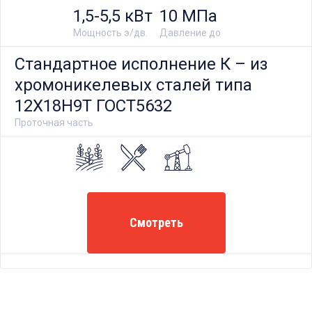
изменения частоты хода, что позволяет
1,5-5,5 кВт
10 МПа
обеспечивать точное дозирование
Мощность э/дв.
Давление до
высоковязких жидкостей.
Стандартное исполнение К – из
хромоникелевых сталей типа
12Х18Н9Т ГОСТ5632
Проточная часть
Смотреть