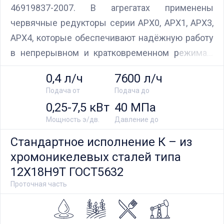
46919837-2007. В агрегатах применены
червячные редукторы серии АРХ0, АРХ1, АРХ3,
АРХ4, которые обеспечивают надёжную работу
в непрерывном и кратковременном режимах.
За счёт улучшения динамических показателей и
0,4 л/ч
7600 л/ч
оптимизации червячной пары понижены
Подача от
Подача до
механические потери и повышен КПД привода
0,25-7,5 кВт
40 МПа
Мощность э/дв.
Давление до
Стандартное исполнение К – из
хромоникелевых сталей типа
12Х18Н9Т ГОСТ5632
Проточная часть