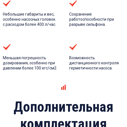
100
120
Небольшие габариты и вес,
Сохранение
особенно насосных головок
работоспособности при
160
с расходом более 400 л/час.
разрыве сильфона.
200
250
Меньшая погрешность
Возможность
300
дозирования, особенно при
дистанционного контроля
давлении более 100 кгс/см2.
герметичности насоса.
320
400
500
Дополнительная
630
800
комплектация
1000