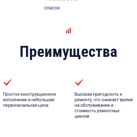
4
6.3
список
10
12
16
Преимущества
20
25
30
40
Простое конструкционное
Высокая пригодность к
исполнение и небольшая
ремонту, что снижает время
50
первоначальная цена.
на обслуживание и
стоимость ремонтных
63
циклов.
75