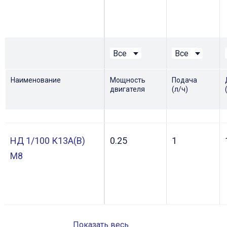
Все
Все
НД 0,63/100 К13А(В)
0.25
0.63
Все
Все
М8
Наименование
Мощность
Подача
двигателя
(л/ч)
0.25
0.4
0.37
0.63
0.55
1
НД 1/100 К13А(В)
0.25
1
1.1
1.6
М8
1.5
2
2.2
2.5
3
4
Показать весь