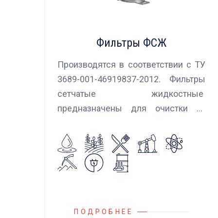
Фильтры ФСЖ
Производятся в соответствии с ТУ
3689-001-46919837-2012. Фильтры
сетчатые жидкостные
предназначены для очистки от
механических примесей
агрессивных, токсичных и вредных
жидкостей, эмульсий и суспензий.
Фильтры устанавливаются
на всасывающих линиях
дозировочных насосных агрегатов
и установок.
ПОДРОБНЕЕ