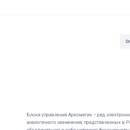
О
Блоки управления Ареоматик – ряд электронн
аналогичного назначения, представленных в Р
объединившие в себе широкую функциональнос