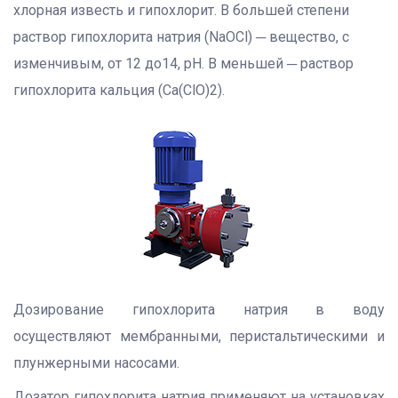
хлорная известь и гипохлорит. В большей степени
раствор гипохлорита натрия (NaOCl) ─ вещество, с
изменчивым, от 12 до14, рН. В меньшей ─ раствор
гипохлорита кальция (Ca(ClO)2).
Дозирование гипохлорита натрия в воду
осуществляют мембранными, перистальтическими и
плунжерными насосами.
Дозатор гипохлорита натрия применяют на установках