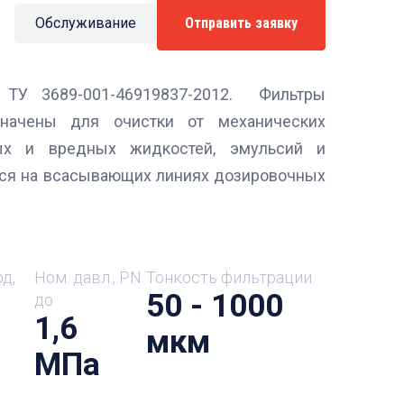
Обслуживание
Отправить заявку
 ТУ 3689-001-46919837-2012. Фильтры
начены для очистки от механических
ных и вредных жидкостей, эмульсий и
тся на всасывающих линиях дозировочных
д,
Ном. давл., PN
Тонкость фильтрации
50 - 1000
до
1,6
мкм
МПа