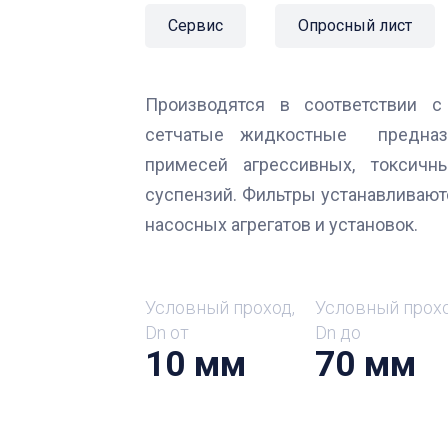
Сервис
Опросный лист
Производятся в соответствии с
сетчатые жидкостные предназ
примесей агрессивных, токсич
суспензий. Фильтры устанавливаю
насосных агрегатов и установок.
Условный проход,
Условный прохо
Dn от
Dn до
10 мм
70 мм