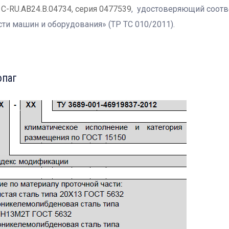
C-RU.АВ24.В.04734, серия 0477539
, удостоверяющий соотв
ти машин и оборудования» (ТР ТС 010/2011).
опаг