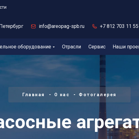
сти
Петербург
info@areopag-spb.ru
+7 812 703 11 55
ельное оборудование
Отрасли
Сервис
Наши прое
Главная
О нас
Фотогалерея
асосные агрега