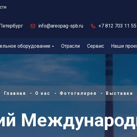
сти
Петербург
info@areopag-spb.ru
+7 812 703 11 55
ельное оборудование
Отрасли
Сервис
Наши прое
Главная
О нас
Фотогалерея
Выставки
кий Международ