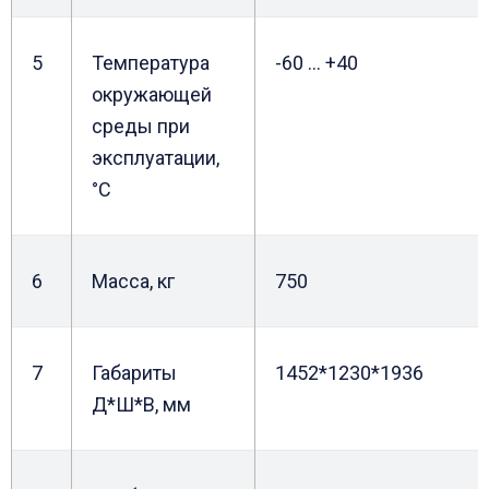
5
Температура
-60 … +40
окружающей
среды при
эксплуатации,
°С
6
Масса, кг
750
7
Габариты
1452*1230*1936
Д*Ш*В, мм