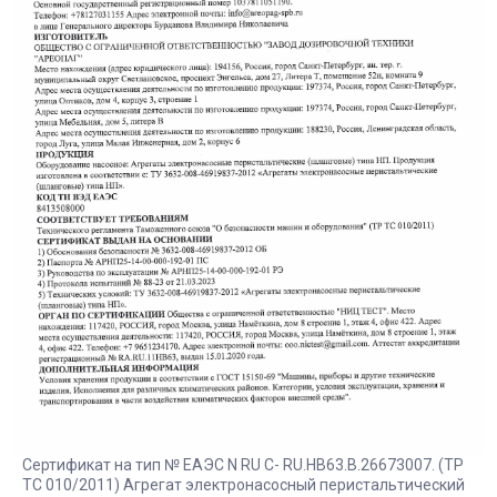
Сертификат на тип № ЕАЭС N RU С- RU.HB63.B.26673007. (ТР
ТС 010/2011) Агрегат электронасосный перистальтический