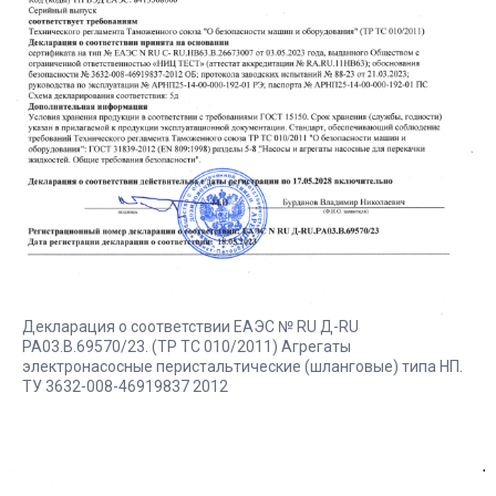
Декларация о соответствии ЕАЭС № RU Д-RU
РА03.В.69570/23. (ТР ТС 010/2011) Агрегаты
электронасосные перистальтические (шланговые) типа НП.
ТУ 3632-008-46919837 2012