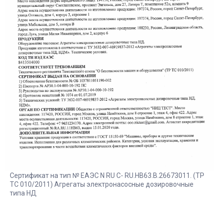
Сертификат на тип № ЕАЭС N RU С- RU.HB63.B.26673011. (ТР
ТС 010/2011) Агрегаты электронасосные дозировочные
типа НД