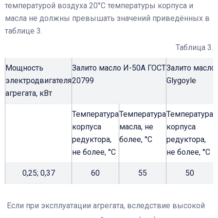
температурой воздуха 20°С температуры корпуса и
масла не должны превышать значений приведённых в
таблице 3.
Таблица 3.
Мощность
Залито масло И-50А ГОСТ
Залито масло 
электродвигателя
20799
Glygoyle
агрегата, кВт
Температура
Температура
Температура
Т
корпуса
масла, не
корпуса
м
редуктора,
более, °С
редуктора,
б
не более, °С
не более, °С
0,25; 0,37
60
55
50
Если при эксплуатации агрегата, вследствие высокой