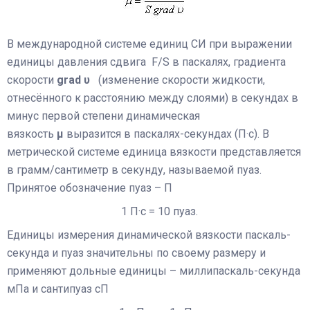
В международной системе единиц СИ при выражении
единицы давления сдвига F/S в паскалях, градиента
скорости
grad υ
(изменение скорости жидкости,
отнесённого к расстоянию между слоями) в секундах в
минус первой степени динамическая
вязкость
µ
выразится в паскалях-секундах (П·с). В
метрической системе единица вязкости представляется
в грамм/сантиметр в секунду, называемой пуаз.
Принятое обозначение пуаз – П
1 П·с = 10 пуаз.
Единицы измерения динамической вязкости паскаль-
секунда и пуаз значительны по своему размеру и
применяют дольные единицы – миллипаскаль-секунда
мПа и сантипуаз сП