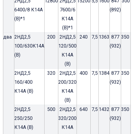
2НД2,5
12800
2НД2,5
15200
5,5
1600
847
300
6400/8 К14А
7600/6
(892)
(В)*1
К14А
(В)*1
два
2НД2,5
200
2НД2,5
240
7,5
1363
877
350
100/630К14А
120/500
(932)
(В)
К14А
(В)
2НД2,5
320
2НД2,5
400
7,5
1384
877
350
1
160/400
200/320
(932)
К14А (В)
К14А
(В)
2НД2,5
500
2НД2,5
640
7,5
1432
877
350
1
250/250
320/200
(932)
К14А (В)
К14А