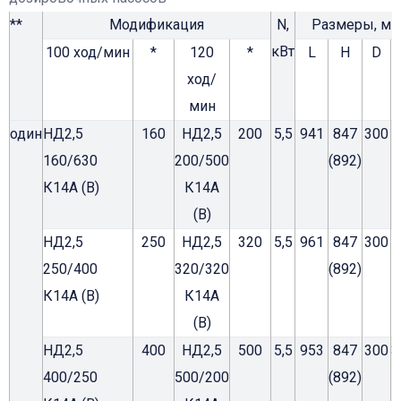
**
Модификация
N,
Размеры, м
кВт
100 ход/мин
*
120
*
L
H
D
ход/
мин
один
НД2,5
160
НД2,5
200
5,5
941
847
300
1
160/630
200/500
(892)
К14А (В)
К14А
(В)
НД2,5
250
НД2,5
320
5,5
961
847
300
1
250/400
320/320
(892)
К14А (В)
К14А
(В)
НД2,5
400
НД2,5
500
5,5
953
847
300
3
400/250
500/200
(892)