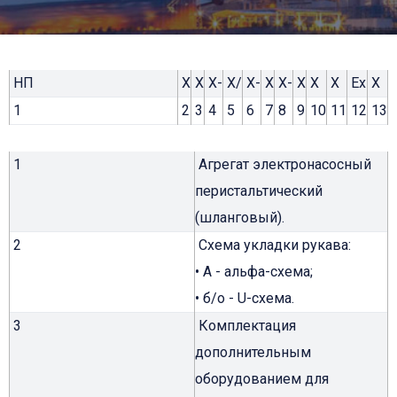
НП
Х
Х
Х-
Х/
Х-
Х
Х-
Х
Х
Х
Ex
Х
1
2
3
4
5
6
7
8
9
10
11
12
13
1
Агрегат электронасосный
перистальтический
(шланговый).
2
Схема укладки рукава:
• А - альфа-схема;
• б/о - U-схема.
3
Комплектация
дополнительным
оборудованием для