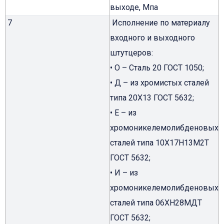
выходе, Мпа
7
Исполнение по материалу
входного и выходного
штутцеров:
• О – Сталь 20 ГОСТ 1050;
• Д – из хромистых сталей
типа 20Х13 ГОСТ 5632;
• Е – из
хромоникелемолибденовых
сталей типа 10Х17Н13М2Т
ГОСТ 5632;
• И – из
хромоникелемолибденовых
сталей типа 06ХН28МДТ
ГОСТ 5632;