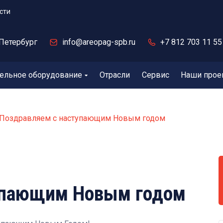
сти
Петербург
info@areopag-spb.ru
+7 812 703 11 55
ельное оборудование
Отрасли
Сервис
Наши прое
Поздравляем с наступающим Новым годом
упающим Новым годом