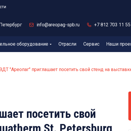
сти
Петербург
info@areopag-spb.ru
+7 812 703 11 55
ельное оборудование
Отрасли
Сервис
Наши прое
ЗДТ "Ареопаг" приглашает посетить свой стенд на выставке
ашает посетить свой
uatherm St. Petersburg