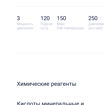
3
120
150
250
Мощность
Подача
Макс.
Давление
двигателя
(л/ч)
Раб.температура
(кгс/см2)
Химические реагенты
Кислоты минеральные и