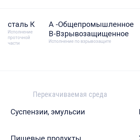
сталь К
А -Общепромышленное
Исполнение
В-Взрывозащищенное
проточной
Исполнение по взрывозащите
части
Перекачиваемая среда
Суспензии, эмульсии
Пищевые продукты