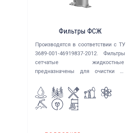
Фильтры ФСЖ
Производятся в соответствии с ТУ
3689-001-46919837-2012. Фильтры
сетчатые жидкостные
предназначены для очистки от
механических примесей
агрессивных, токсичных и вредных
жидкостей, эмульсий и суспензий.
Фильтры устанавливаются
на всасывающих линиях
дозировочных насосных агрегатов