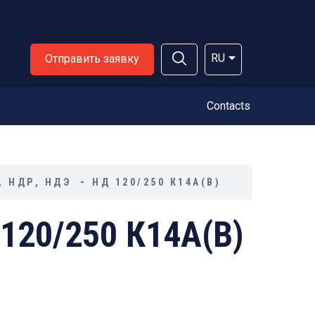
RU
Отправить заявку
Contacts
 НДР, НДЭ
НД 120/250 К14А(В)
120/250 К14А(В)