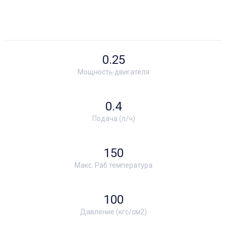
0.25
Мощность двигателя
0.4
Подача (л/ч)
150
Макс. Раб.температура
100
Давление (кгс/см2)