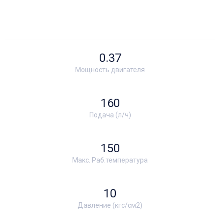
0.37
Мощность двигателя
160
Подача (л/ч)
150
Макс. Раб.температура
10
Давление (кгс/см2)