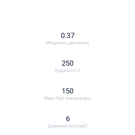
0.37
Мощность двигателя
250
Подача (л/ч)
150
Макс. Раб.температура
6
Давление (кгс/см2)