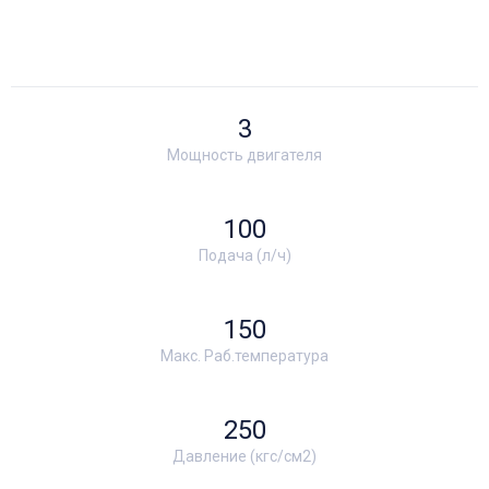
3
Мощность двигателя
100
Подача (л/ч)
150
Макс. Раб.температура
250
Давление (кгс/см2)