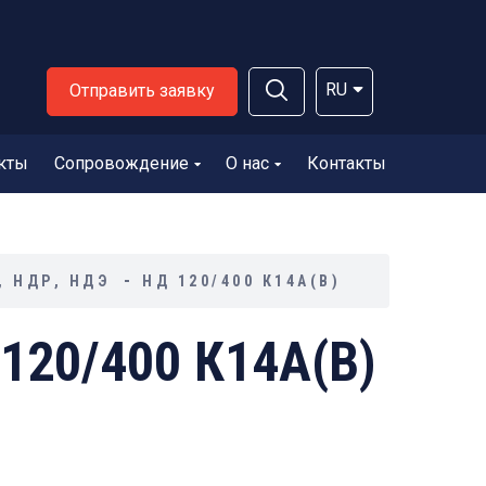
RU
Отправить заявку
кты
Сопровождение
О нас
Контакты
 НДР, НДЭ
НД 120/400 К14А(В)
120/400 К14А(В)