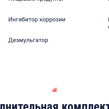
Ингибитор коррозии
Деэмульгатор
лнительная комплек