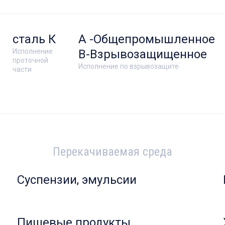
сталь К
А -Общепромышленное
Исполнение
В-Взрывозащищенное
проточной
Исполнение по взрывозащите
части
Перекачиваемая среда
Суспензии, эмульсии
Пищевые продукты