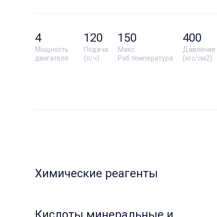
4
120
150
400
Мощность
Подача
Макс.
Давление
двигателя
(л/ч)
Раб.температура
(кгс/см2)
Химические реагенты
Кислоты минеральные и