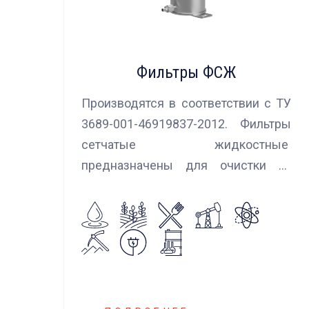
Фильтры ФСЖ
Производятся в соответствии с ТУ
3689-001-46919837-2012. Фильтры
сетчатые жидкостные
предназначены для очистки от
механических примесей
агрессивных, токсичных и вредных
жидкостей, эмульсий и суспензий.
Фильтры устанавливаются
на всасывающих линиях
дозировочных насосных агрегатов