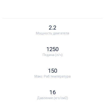
2.2
Мощность двигателя
1250
Подача (л/ч)
150
Макс. Раб.температура
16
Давление (кгс/см2)