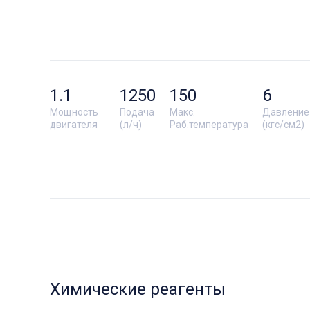
1.1
1250
150
6
Мощность
Подача
Макс.
Давление
двигателя
(л/ч)
Раб.температура
(кгс/см2)
Химические реагенты