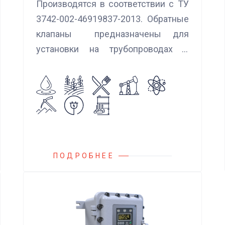
Производятся в соответствии с ТУ
3742-002-46919837-2013. Обратные
клапаны предназначены для
установки на трубопроводах с
целью предотвращения обратного
потока нейтральных и агрессивных
жидкостей, эмульсий, суспензий и
пропуска их в прямом
направлении.
ПОДРОБНЕЕ