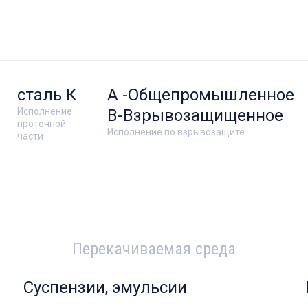
сталь К
А -Общепромышленное
Исполнение
В-Взрывозащищенное
проточной
Исполнение по взрывозащите
части
Перекачиваемая среда
Суспензии, эмульсии