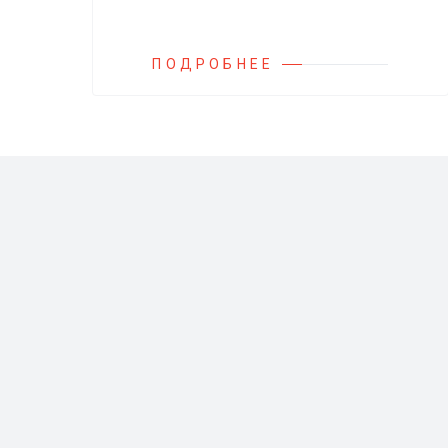
на всасывающих линиях
дозировочных насосных агрегатов
и установок.
ПОДРОБНЕЕ