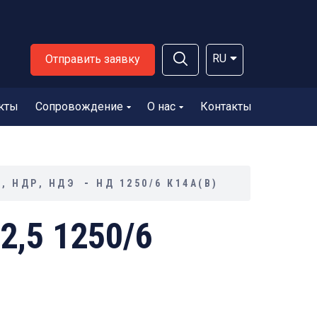
RU
Отправить заявку
кты
Сопровождение
О нас
Контакты
, НДР, НДЭ
НД 1250/6 К14А(В)
,5 1250/6