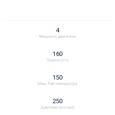
4
Мощность двигателя
160
Подача (л/ч)
150
Макс. Раб.температура
250
Давление (кгс/см2)