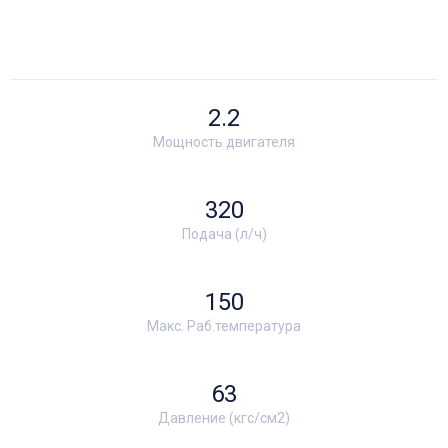
2.2
Мощность двигателя
320
Подача (л/ч)
150
Макс. Раб.температура
63
Давление (кгс/см2)