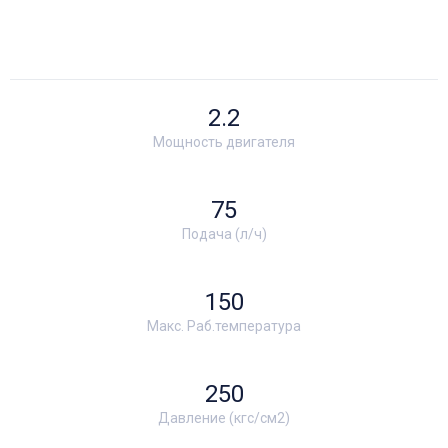
2.2
Мощность двигателя
75
Подача (л/ч)
150
Макс. Раб.температура
250
Давление (кгс/см2)