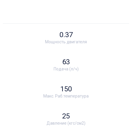
0.37
Мощность двигателя
63
Подача (л/ч)
150
Макс. Раб.температура
25
Давление (кгс/см2)