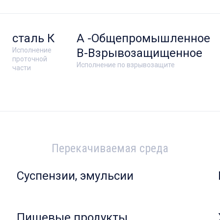
сталь К
А -Общепромышленное
Исполнение
В-Взрывозащищенное
проточной
Исполнение по взрывозащите
части
Перекачиваемая среда
Суспензии, эмульсии
Пищевые продукты