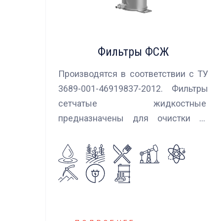
Фильтры ФСЖ
Производятся в соответствии с ТУ
3689-001-46919837-2012. Фильтры
сетчатые жидкостные
предназначены для очистки от
механических примесей
агрессивных, токсичных и вредных
жидкостей, эмульсий и суспензий.
Фильтры устанавливаются
на всасывающих линиях
дозировочных насосных агрегатов