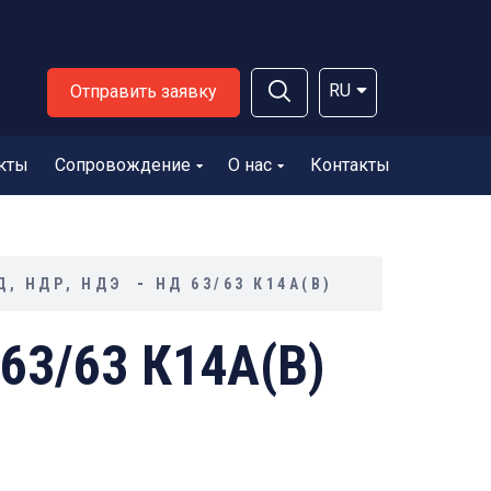
RU
Отправить заявку
кты
Сопровождение
О нас
Контакты
, НДР, НДЭ
НД 63/63 К14А(В)
63/63 К14А(В)