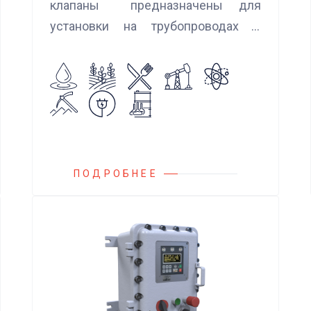
клапаны предназначены для
установки на трубопроводах с
целью предотвращения обратного
потока нейтральных и агрессивных
жидкостей, эмульсий, суспензий и
пропуска их в прямом
направлении.
ПОДРОБНЕЕ