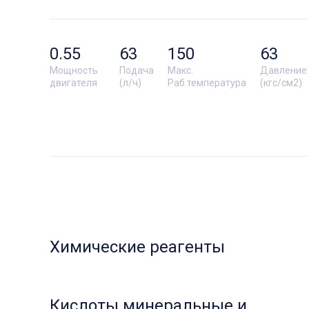
0.55
63
150
63
Мощность
Подача
Макс.
Давление
двигателя
(л/ч)
Раб.температура
(кгс/см2)
Химические реагенты
Кислоты минеральные и