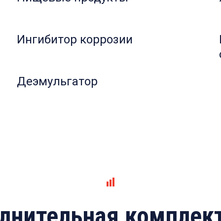
Ингибитор коррозии
Деэмульгатор
лнительная комплек