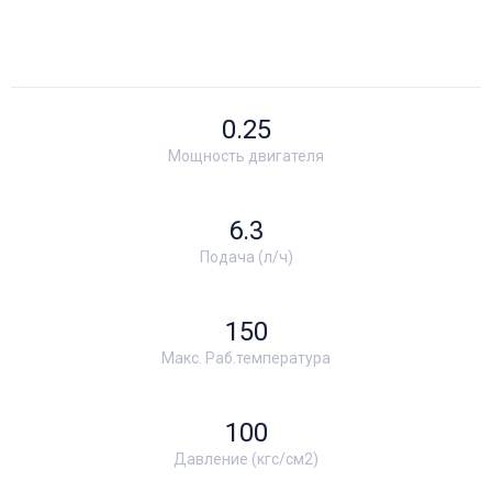
0.25
Мощность двигателя
6.3
Подача (л/ч)
150
Макс. Раб.температура
100
Давление (кгс/см2)