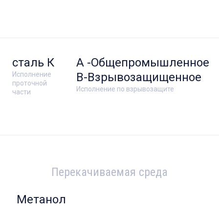
сталь К
А -Общепромышленное
Исполнение
В-Взрывозащищенное
проточной
Исполнение по взрывозащите
части
Перекачиваемая среда
Метанол