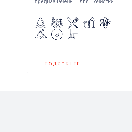
предназначены для очистки от
механических примесей
агрессивных, токсичных и вредных
жидкостей, эмульсий и суспензий.
Фильтры устанавливаются
на всасывающих линиях
дозировочных насосных агрегатов
и установок.
ПОДРОБНЕЕ