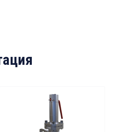
тация