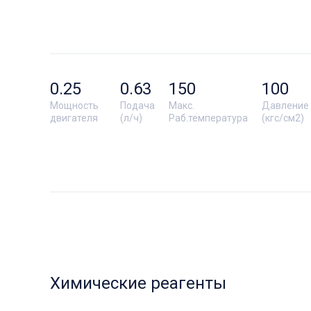
0.25
0.63
150
100
Мощность
Подача
Макс.
Давление
двигателя
(л/ч)
Раб.температура
(кгс/см2)
Химические реагенты