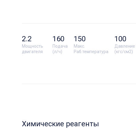
2.2
160
150
100
Мощность
Подача
Макс.
Давление
двигателя
(л/ч)
Раб.температура
(кгс/см2)
Химические реагенты