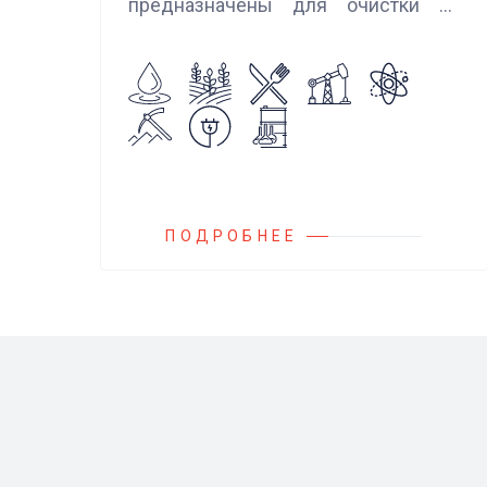
предназначены для очистки от
механических примесей
агрессивных, токсичных и вредных
жидкостей, эмульсий и суспензий.
Фильтры устанавливаются
на всасывающих линиях
дозировочных насосных агрегатов
и установок.
ПОДРОБНЕЕ