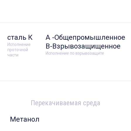
сталь К
А -Общепромышленное
Исполнение
В-Взрывозащищенное
проточной
Исполнение по взрывозащите
части
Перекачиваемая среда
Метанол