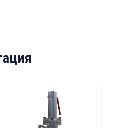
тация