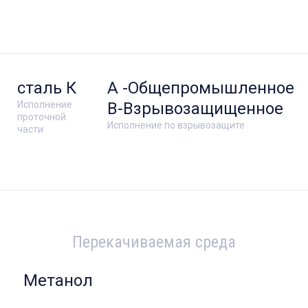
сталь К
А -Общепромышленное
Исполнение
В-Взрывозащищенное
проточной
Исполнение по взрывозащите
части
Перекачиваемая среда
Метанол