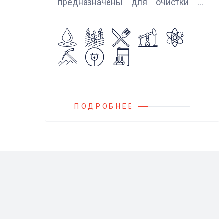
предназначены для очистки от
механических примесей
агрессивных, токсичных и вредных
жидкостей, эмульсий и суспензий.
Фильтры устанавливаются
на всасывающих линиях
дозировочных насосных агрегатов
и установок.
ПОДРОБНЕЕ