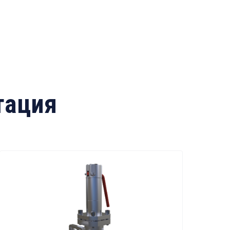
тация