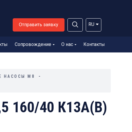
RU
Отправить заявку
кты
Сопровождение
О нас
Контакты
Е НАСОСЫ М8
5 160/40 К13А(В)