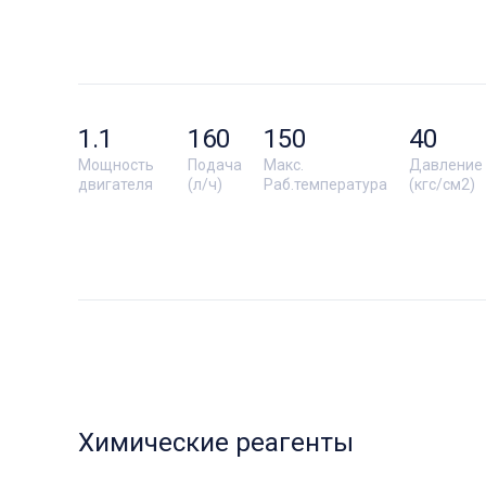
1.1
160
150
40
Мощность
Подача
Макс.
Давление
двигателя
(л/ч)
Раб.температура
(кгс/см2)
Химические реагенты