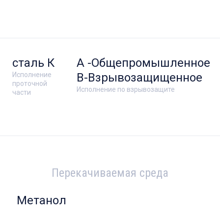
сталь К
А -Общепромышленное
Исполнение
В-Взрывозащищенное
проточной
Исполнение по взрывозащите
части
Перекачиваемая среда
Метанол