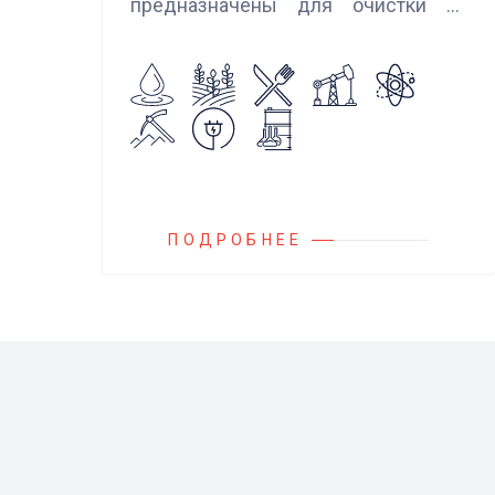
предназначены для очистки от
механических примесей
агрессивных, токсичных и вредных
жидкостей, эмульсий и суспензий.
Фильтры устанавливаются
на всасывающих линиях
дозировочных насосных агрегатов
и установок.
ПОДРОБНЕЕ