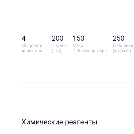
4
200
150
250
Мощность
Подача
Макс.
Давление
двигателя
(л/ч)
Раб.температура
(кгс/см2)
Химические реагенты