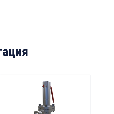
тация