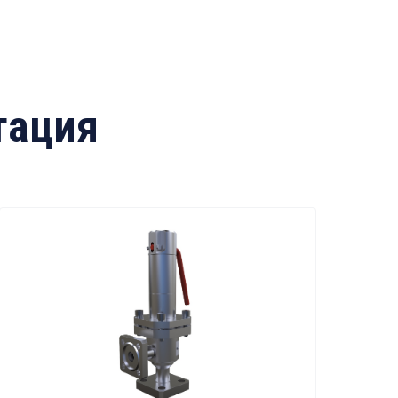
тация