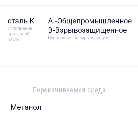
сталь К
А -Общепромышленное
Исполнение
В-Взрывозащищенное
проточной
Исполнение по взрывозащите
части
Перекачиваемая среда
Метанол