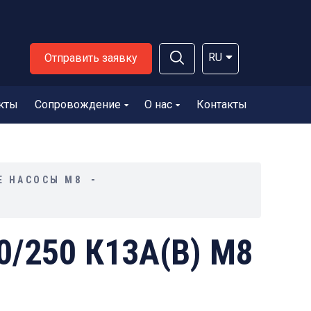
RU
Отправить заявку
кты
Сопровождение
О нас
Контакты
Е НАСОСЫ М8
0/250 К13А(В) М8