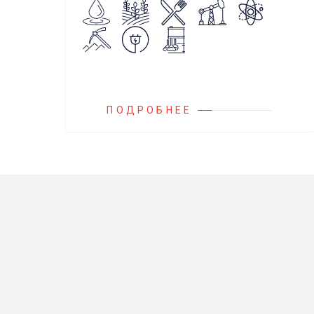
агрессивных, токсичных и вредных
жидкостей, эмульсий и суспензий.
Фильтры устанавливаются
на всасывающих линиях
дозировочных насосных агрегатов
и установок.
ПОДРОБНЕЕ