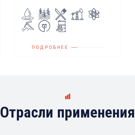
насоса при использовании
встроенных алгоритмов
управления.
Блок управления Ареоматик
совместим с любыми насосами
российских и иностранных
ПОДРОБНЕЕ
производителей.
Отрасли применения