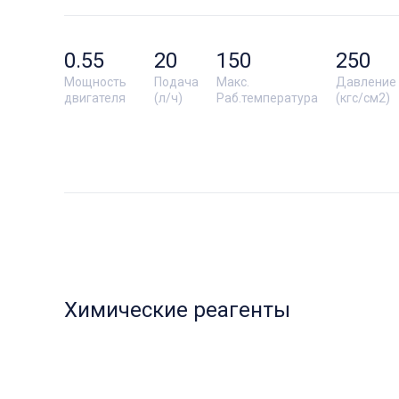
0.55
20
150
250
Мощность
Подача
Макс.
Давление
двигателя
(л/ч)
Раб.температура
(кгс/см2)
Химические реагенты