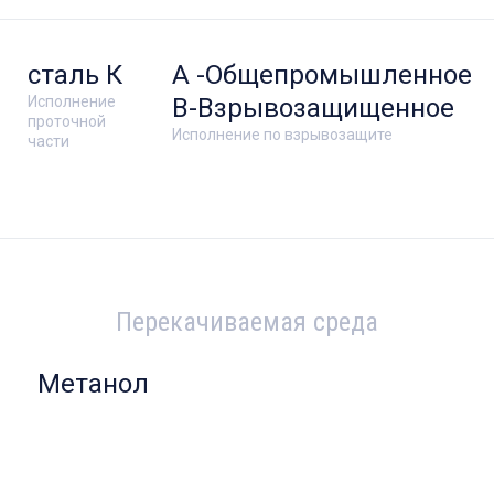
сталь К
А -Общепромышленное
Исполнение
В-Взрывозащищенное
проточной
Исполнение по взрывозащите
части
Перекачиваемая среда
Метанол