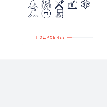
агрессивных, токсичных и вредных
жидкостей, эмульсий и суспензий.
Фильтры устанавливаются
на всасывающих линиях
дозировочных насосных агрегатов
и установок.
ПОДРОБНЕЕ