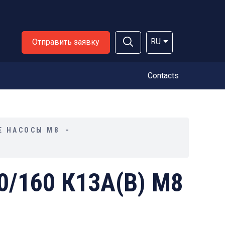
RU
Отправить заявку
Contacts
Е НАСОСЫ М8
0/160 К13А(В) М8