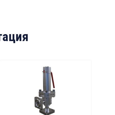
тация