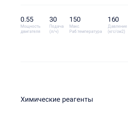
0.55
30
150
160
Мощность
Подача
Макс.
Давление
двигателя
(л/ч)
Раб.температура
(кгс/см2)
Химические реагенты