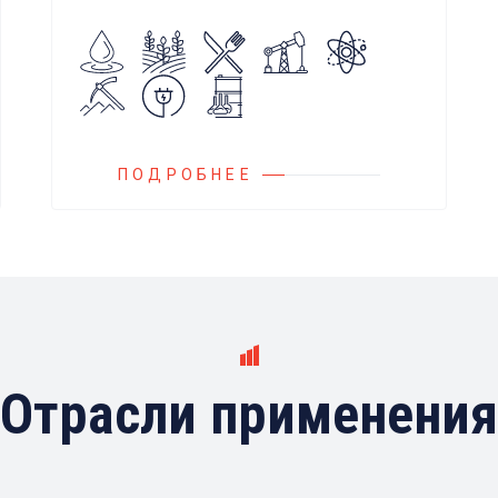
насоса при использовании
встроенных алгоритмов
управления.
Блок управления Ареоматик
совместим с любыми насосами
российских и иностранных
ПОДРОБНЕЕ
производителей.
Отрасли применения