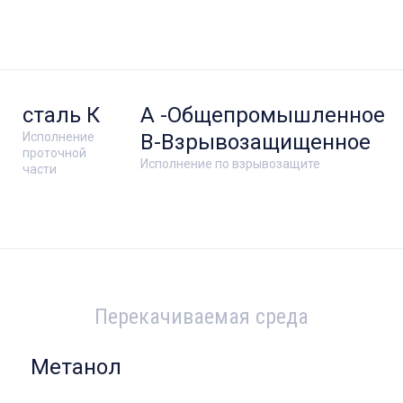
сталь К
А -Общепромышленное
Исполнение
В-Взрывозащищенное
проточной
Исполнение по взрывозащите
части
Перекачиваемая среда
Метанол