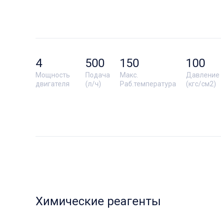
4
500
150
100
Мощность
Подача
Макс.
Давление
двигателя
(л/ч)
Раб.температура
(кгс/см2)
Химические реагенты