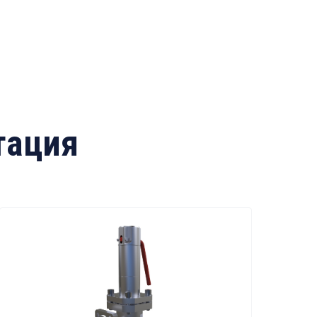
тация