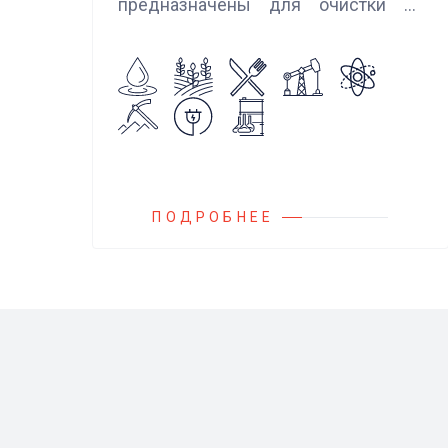
предназначены для очистки от
механических примесей
агрессивных, токсичных и вредных
жидкостей, эмульсий и суспензий.
Фильтры устанавливаются
на всасывающих линиях
дозировочных насосных агрегатов
и установок.
ПОДРОБНЕЕ