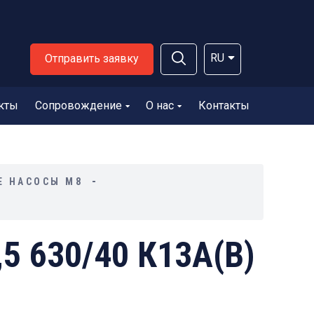
RU
Отправить заявку
кты
Сопровождение
О нас
Контакты
Е НАСОСЫ М8
5 630/40 К13А(В)