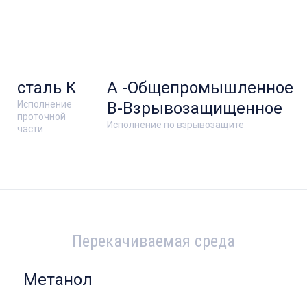
сталь К
А -Общепромышленное
Исполнение
В-Взрывозащищенное
проточной
Исполнение по взрывозащите
части
Перекачиваемая среда
Метанол