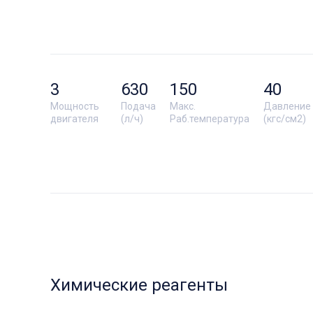
3
630
150
40
Мощность
Подача
Макс.
Давление
двигателя
(л/ч)
Раб.температура
(кгс/см2)
Химические реагенты