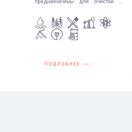
предназначены для очистки от
механических примесей
агрессивных, токсичных и вредных
жидкостей, эмульсий и суспензий.
Фильтры устанавливаются
на всасывающих линиях
дозировочных насосных агрегатов
и установок.
ПОДРОБНЕЕ