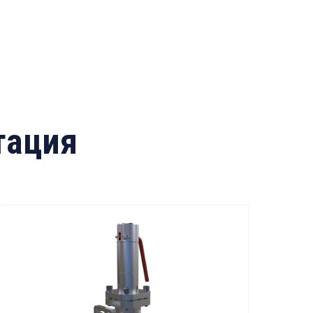
тация