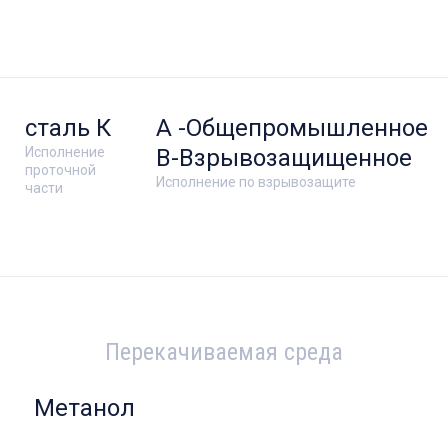
сталь К
А -Общепромышленное
Исполнение
В-Взрывозащищенное
проточной
Исполнение по взрывозащите
части
Перекачиваемая среда
Метанол