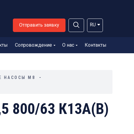
RU
Отправить заявку
кты
Сопровождение
О нас
Контакты
Е НАСОСЫ М8
5 800/63 К13А(В)