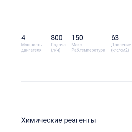
4
800
150
63
Мощность
Подача
Макс.
Давление
двигателя
(л/ч)
Раб.температура
(кгс/см2)
Химические реагенты