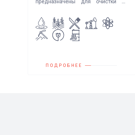
предназначены для очистки от
механических примесей
агрессивных, токсичных и вредных
жидкостей, эмульсий и суспензий.
Фильтры устанавливаются
на всасывающих линиях
дозировочных насосных агрегатов
и установок.
ПОДРОБНЕЕ