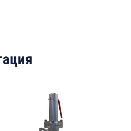
тация