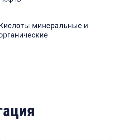
Кислоты минеральные и
органические
тация