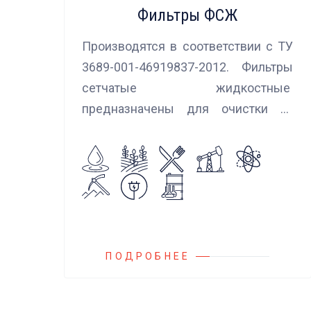
Фильтры ФСЖ
Производятся в соответствии с ТУ
3689-001-46919837-2012. Фильтры
сетчатые жидкостные
предназначены для очистки от
механических примесей
агрессивных, токсичных и вредных
жидкостей, эмульсий и суспензий.
Фильтры устанавливаются
на всасывающих линиях
дозировочных насосных агрегатов
и установок.
ПОДРОБНЕЕ