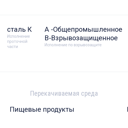
сталь К
А -Общепромышленное
Исполнение
В-Взрывозащищенное
проточной
Исполнение по взрывозащите
части
Перекачиваемая среда
Пищевые продукты