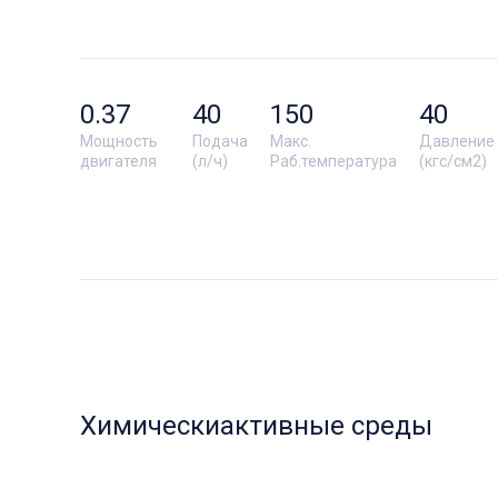
0.37
40
150
40
Мощность
Подача
Макс.
Давление
двигателя
(л/ч)
Раб.температура
(кгс/см2)
Химическиактивные среды