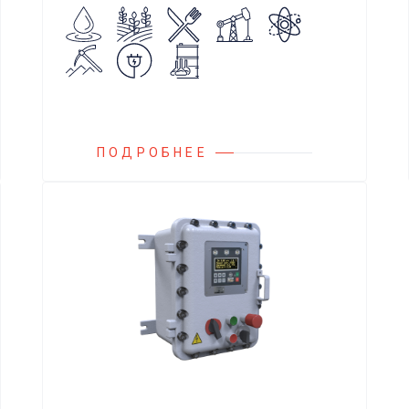
потока нейтральных и агрессивных
жидкостей, эмульсий, суспензий и
пропуска их в прямом
направлении.
ПОДРОБНЕЕ