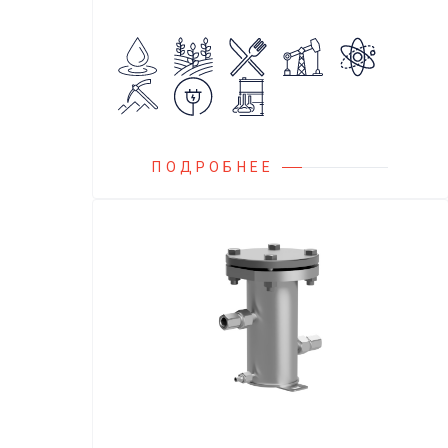
сглаживания пульсаций, вибраций и
колебаний потока жидкости,
возникающих в гидравлических
системах.
ПОДРОБНЕЕ