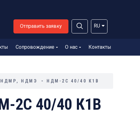
RU
Отправить заявку
кты
Сопровождение
О нас
Контакты
 НДМР, НДМЭ
НДМ-2С 40/40 К1В
-2С 40/40 К1В